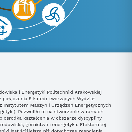
z połączenia 5 katedr tworzących Wydział
a z Instytutem Maszyn i Urządzeń Energetycznych
getyki). Pozwoliło to na stworzenie w ramach
go ośrodka kształcenia w obszarze dyscypliny
środowiska, górnictwo i energetyka. Efektem tej
niki jest ściślejsze niż dotychczas zespolenie