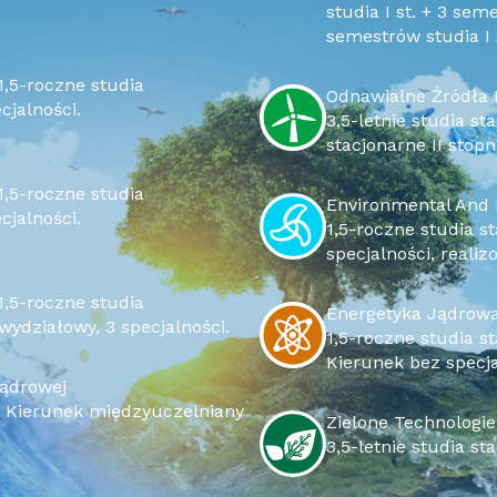
studia I st. + 3 seme
semestrów studia I s
Odnawialne Źródła 
cjalności.
3,5-letnie studia stacjonarne I stopnia i 1,5-roczne studia
stacjonarne II stopn
Environmental And 
cjalności.
1,5-roczne studia stacjonarne II stopnia. Kierunek bez
specjalności, reali
Energetyka Jądrow
wydziałowy, 3 specjalności.
1,5-roczne studia s
Kierunek bez specja
Jądrowej
Zielone Technologie
3,5-letnie studia s