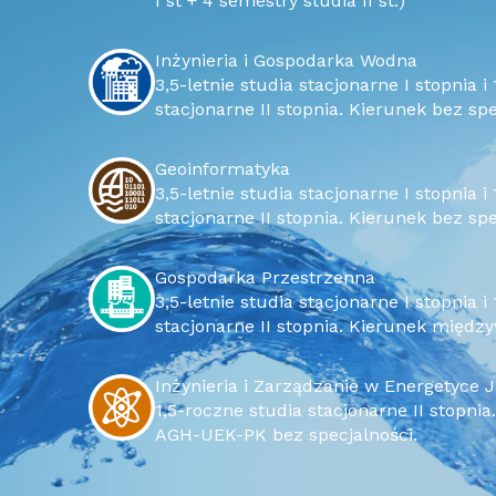
I st + 4 semestry studia II st.)
Inżynieria i Gospodarka Wodna
3,5-letnie studia stacjonarne I stopnia i 1,5-roczne studia
stacjonarne II stopnia. Kierunek bez spe
Geoinformatyka
3,5-letnie studia stacjonarne I stopnia i 1,5-roczne studia
stacjonarne II stopnia. Kierunek bez spe
Gospodarka Przestrzenna
3,5-letnie studia stacjonarne I stopnia i 1,5-roczne studia
stacjonarne II stopnia. Kierunek między
Inżynieria i Zarządzanie w Energetyce 
1,5-roczne studia stacjonarne II stopnia. Kierunek międzyuczelniany
AGH-UEK-PK bez specjalności.