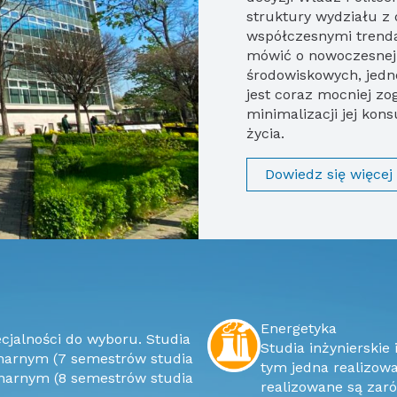
struktury wydziału z
współczesnymi trenda
mówić o nowoczesnej
środowiskowych, jedn
jest coraz mocniej zo
minimalizacji jej ko
życia.
Dowiedz się więcej
Energetyka
Studia inżynierskie i magisterskie, 4 Specjalności do wyboru, w
onarnym (7 semestrów studia
tym jedna realizowan
acjonarnym (8 semestrów studia
realizowane są zar