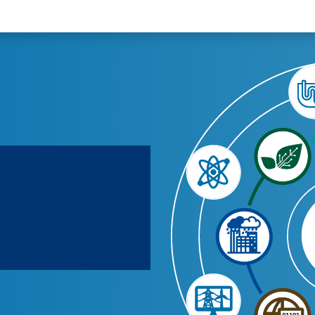
o
2. edycja turnieju ten
WIŚiE PK – zapisy do 
2026-05-19
Dowiedz się więcej