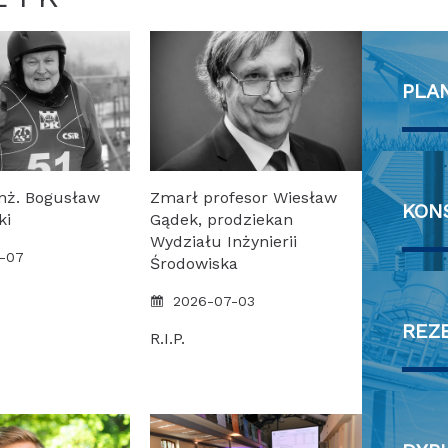
PLA
inż. Bogusław
Zmarł profesor Wiesław
KON
ki
Gądek, prodziekan
Wydziału Inżynierii
-07
Środowiska
2026-07-03
RE
R.I.P.