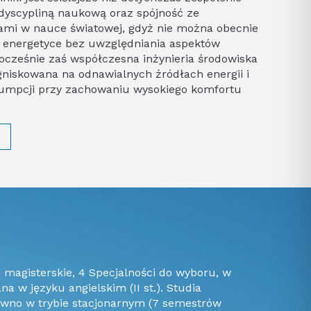
 dyscypliną naukową oraz spójność ze
mi w nauce światowej, gdyż nie można obecnie
 energetyce bez uwzględniania aspektów
ocześnie zaś współczesna inżynieria środowiska
gniskowana na odnawialnych źródłach energii i
nsumpcji przy zachowaniu wysokiego komfortu
a w języku angielskim (II st.). Studia
ówno w trybie stacjonarnym (7 semestrów