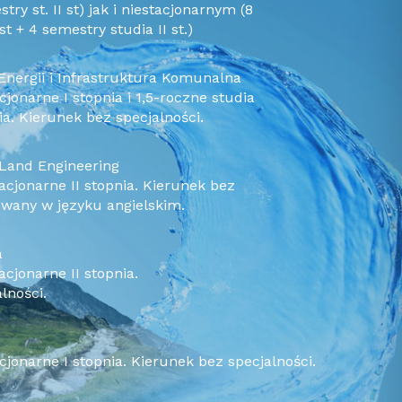
stry st. II st) jak i niestacjonarnym (8
t + 4 semestry studia II st.)
Energii i Infrastruktura Komunalna
ia. Kierunek bez specjalności.
Land Engineering
zowany w języku angielskim.
a
tacjonarne II stopnia.
lności.
tacjonarne I stopnia. Kierunek bez specjalności.