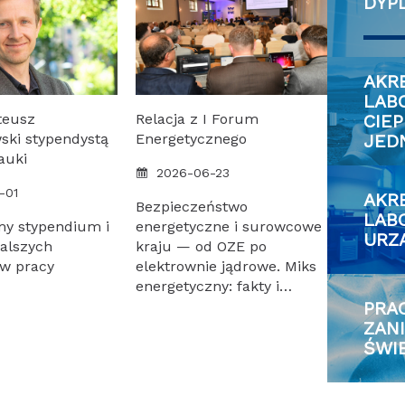
DY
AKREDYTOWANE I
LABO
CIE
teusz
Relacja z I Forum
JED
ski stypendystą
Energetycznego
auki
2026-06-23
-01
AKREDYTOWANE
Bezpieczeństwo
LAB
my stypendium i
energetyczne i surowcowe
URZ
alszych
kraju — od OZE po
w pracy
elektrownie jądrowe. Miks
energetyczny: fakty i…
PRACOWNIA MONITORINGU
ZAN
ŚWI