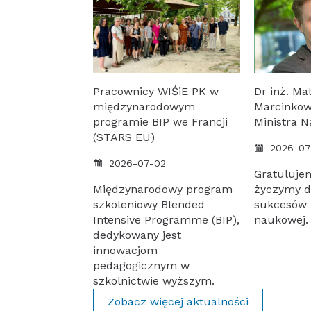
Pracownicy WIŚiE PK w
Dr inż. Ma
międzynarodowym
Marcinkow
programie BIP we Francji
Ministra N
(STARS EU)
2026-07
2026-07-02
Gratuluje
Międzynarodowy program
życzymy d
szkoleniowy Blended
sukcesów 
Intensive Programme (BIP),
naukowej.
dedykowany jest
innowacjom
pedagogicznym w
szkolnictwie wyższym.
Zobacz więcej aktualności