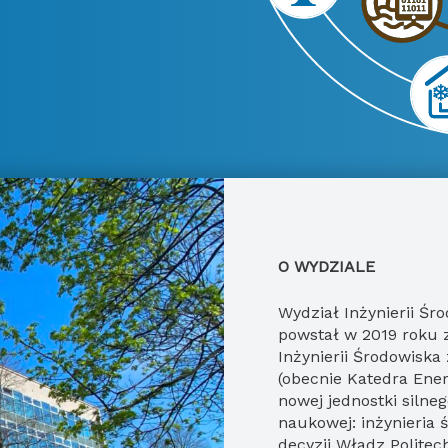
O WYDZIALE
Wydział Inżynierii Środowiska i Energetyki Politechniki Krakowskiej
powstał w 2019 roku 
Inżynierii Środowisk
(obecnie Katedra Ener
nowej jednostki silne
naukowej: inżynieria 
decyzji Władz Politech