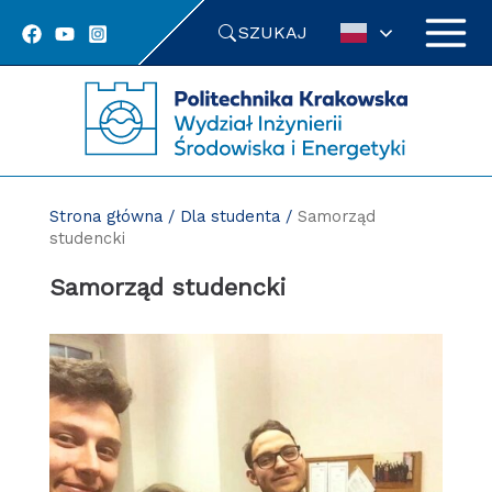
Przejdź
SZUKAJ
do
treści
Strona główna
/
Dla studenta
/
Samorząd
studencki
Samorząd studencki