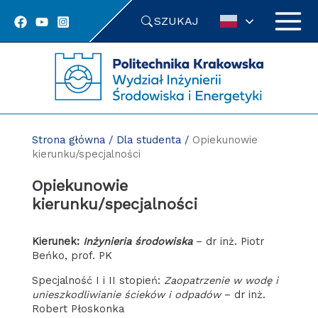
Przejdź
SZUKAJ
do
treści
Strona główna
/
Dla studenta
/
Opiekunowie
kierunku/specjalności
Opiekunowie
kierunku/specjalności
kierunek:
Inżynieria środowiska
– dr inż. Piotr
Beńko, prof. PK
specjalność I i II stopień:
Zaopatrzenie w wodę i
unieszkodliwianie ścieków i odpadów
– dr inż.
Robert Płoskonka