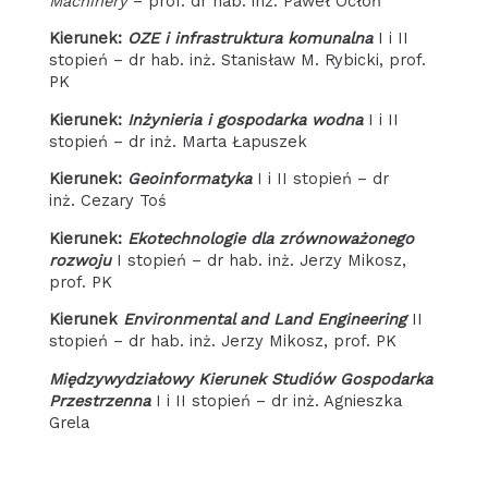
Machinery
– prof. dr hab. inż. Paweł Ocłoń
kierunek:
OZE i infrastruktura komunalna
I i II
stopień – dr hab. inż. Stanisław M. Rybicki, prof.
PK
kierunek:
Inżynieria i gospodarka wodna
I i II
stopień –
dr inż. Marta Łapuszek
kierunek:
Geoinformatyka
I i II stopień –
dr
inż. Cezary Toś
kierunek:
Ekotechnologie dla zrównoważonego
rozwoju
I stopień – dr hab. inż. Jerzy Mikosz,
prof. PK
kierunek
Environmental and Land Engineering
II
stopień – dr hab. inż. Jerzy Mikosz, prof. PK
Międzywydziałowy Kierunek Studiów Gospodarka
Przestrzenna
I i II stopień
– dr inż. Agnieszka
Grela