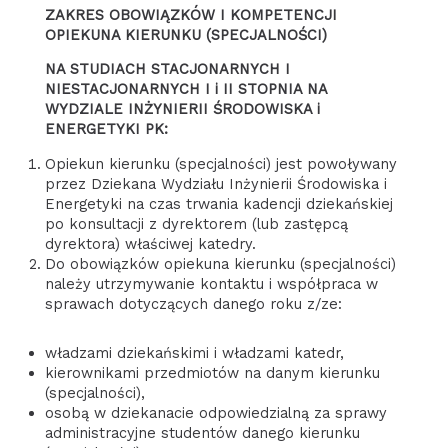
ZAKRES OBOWIĄZKÓW I KOMPETENCJI
OPIEKUNA KIERUNKU (SPECJALNOŚCI)
NA STUDIACH STACJONARNYCH I
NIESTACJONARNYCH I i II STOPNIA NA
WYDZIALE INŻYNIERII ŚRODOWISKA i
ENERGETYKI PK:
Opiekun kierunku (specjalności) jest powoływany
przez Dziekana Wydziału Inżynierii Środowiska i
Energetyki na czas trwania kadencji dziekańskiej
po konsultacji z dyrektorem (lub zastępcą
dyrektora) właściwej katedry.
Do obowiązków opiekuna kierunku (specjalności)
należy utrzymywanie kontaktu i współpraca w
sprawach dotyczących danego roku z/ze:
władzami dziekańskimi i władzami katedr,
kierownikami przedmiotów na danym kierunku
(specjalności),
osobą w dziekanacie odpowiedzialną za sprawy
administracyjne studentów danego kierunku