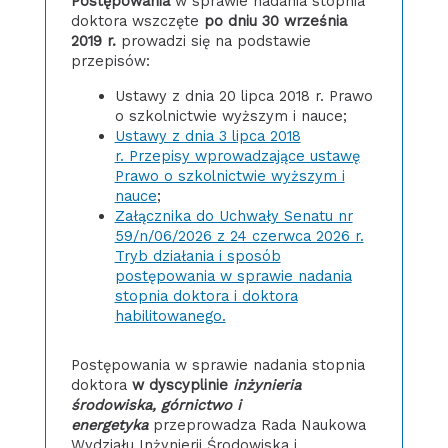
Postępowania
w sprawie nadania stopnia
doktora wszczęte
po dniu 30 września
2019 r.
prowadzi się na podstawie
przepisów:
Ustawy z dnia 20 lipca 2018 r. Prawo
o szkolnictwie wyższym i nauce;
Ustawy z dnia 3 lipca 2018
r. Przepisy wprowadzające ustawę
Prawo o szkolnictwie wyższym i
nauce
;
Załącznika do Uchwały Senatu nr
59/n/06/2026 z 24 czerwca 2026 r.
Tryb działania i sposób
postępowania w sprawie nadania
stopnia doktora i doktora
habilitowanego.
Postępowania w sprawie nadania stopnia
doktora
w dyscyplinie
inżynieria
środowiska, górnictwo i
energetyka
przeprowadza Rada Naukowa
Wydziału Inżynierii Środowiska i