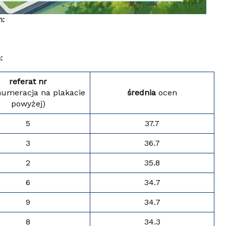
h:
:
referat nr
numeracja na plakacie
średnia
ocen
powyżej)
5
37.7
3
36.7
2
35.8
6
34.7
9
34.7
8
34.3