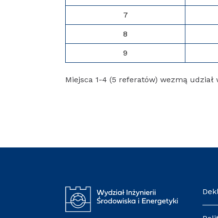
7
8
9
Miejsca 1-4 (5 referatów) wezmą udział
De