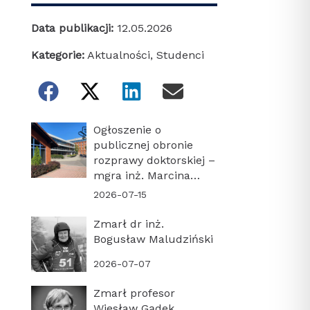
Data publikacji:
12.05.2026
Kategorie:
Aktualności
,
Studenci
Ogłoszenie o
publicznej obronie
rozprawy doktorskiej –
mgra inż. Marcina
Turonia
2026-07-15
Zmarł dr inż.
Bogusław Maludziński
2026-07-07
Zmarł profesor
Wiesław Gądek,