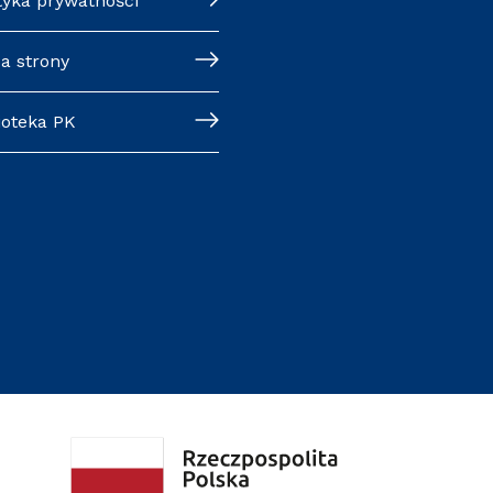
ityka prywatności
pa strony
lioteka PK