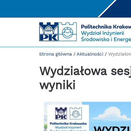
Przejdź
do
treści
Strona główna
/
Aktualności
/
Wydziałow
Wydziałowa sesja kół naukowych –
wyniki