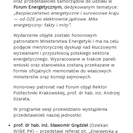
oraz przedstawicieli samorządów do udziału w
Forum Energetycznym
, dedykowanym tematyce:
„Bezpieczeństwo energetyczne i surowcowe kraju
— od OZE po elektrownie jądrowe. Miks
energetyczny: fakty i mity”
.
Wydarzenie objęte zostało honorowym
patronatem Ministerstwa Energetyki i ma na celu
podjęcie merytorycznej dyskusji nad kluczowymi
wyzwaniami i przyszłością polskiego sektora
energetycznego. Wypracowane w trakcie paneli
wnioski oraz stanowiska zostaną przekazane w
formie oficjalnych memoriałów do właściwych
ministerstw oraz komisji sejmowych.
Honorowy patronat nad Forum objął Rektor
Politechniki Krakowskiej, prof. dr hab. inż. Andrzej
Szarata.
W programie sesji przewidziano wystąpienia
przedstawicieli naszej jednostki:
prof. dr hab. inż. Sławomir Grądziel
(Dziekan
WIŚiE PK) – przedstawi referat pt.
„Energetyka a