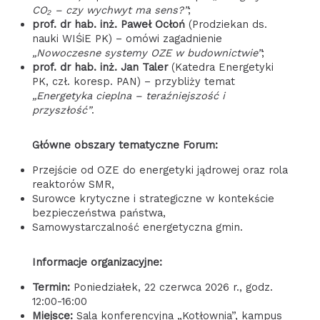
CO₂ – czy wychwyt ma sens?”
;
prof. dr hab. inż. Paweł Ocłoń
(Prodziekan ds.
nauki WIŚiE PK) – omówi zagadnienie
„Nowoczesne systemy OZE w budownictwie”
;
prof. dr hab. inż. Jan Taler
(Katedra Energetyki
PK, czł. koresp. PAN) – przybliży temat
„Energetyka cieplna – teraźniejszość i
przyszłość”
.
Główne obszary tematyczne Forum:
Przejście od OZE do energetyki jądrowej oraz rola
reaktorów SMR,
Surowce krytyczne i strategiczne w kontekście
bezpieczeństwa państwa,
Samowystarczalność energetyczna gmin.
Informacje organizacyjne:
Termin:
Poniedziałek, 22 czerwca 2026 r., godz.
12:00-16:00
Miejsce:
Sala konferencyjna „Kotłownia”, kampus