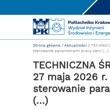
Przejdź
do
treści
Strona główna
/
Aktualności
/
TECHNICZ
sterowanie parametrami pracy sieci (…)
TECHNICZNA ŚRODA na WISIE PK –
27 maja 2026 r
sterowanie para
(…)