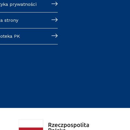
ityka prywatności
pa strony
lioteka PK