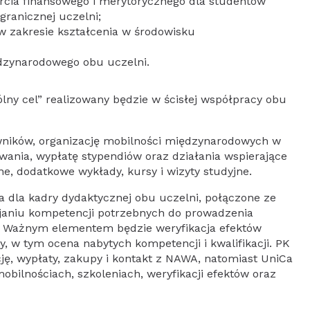
rcia finansowego i merytorycznego dla studentów
granicznej uczelni;
w zakresie kształcenia w środowisku
dzynarodowego obu uczelni.
wników, organizację mobilności międzynarodowych w
nia, wypłatę stypendiów oraz działania wspierające
ne, dodatkowe wykłady, kursy i wizyty studyjne.
a dla kadry dydaktycznej obu uczelni, połączone ze
janiu kompetencji potrzebnych do prowadzenia
 Ważnym elementem będzie weryfikacja efektów
, w tym ocena nabytych kompetencji i kwalifikacji. PK
ję, wypłaty, zakupy i kontakt z NAWA, natomiast UniCa
obilnościach, szkoleniach, weryfikacji efektów oraz