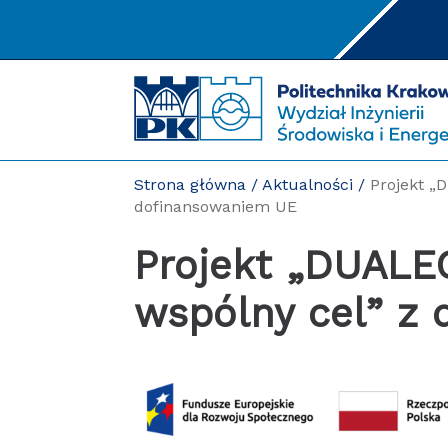
Przejdź
do
treści
Strona główna
/
Aktualności
/
Projekt „
dofinansowaniem UE
Projekt „DUALECO – dwie uczelnie,
wspólny cel” z