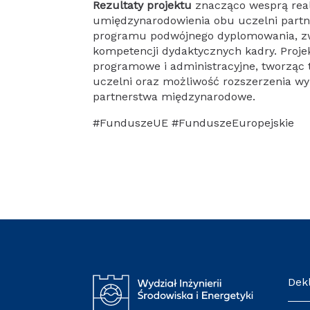
Rezultaty projektu
znacząco wesprą real
umiędzynarodowienia obu uczelni partne
programu podwójnego dyplomowania, zw
kompetencji dydaktycznych kadry. Projek
programowe i administracyjne, tworząc
uczelni oraz możliwość rozszerzenia wy
partnerstwa międzynarodowe.
#FunduszeUE #FunduszeEuropejskie
De