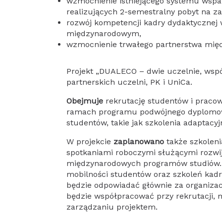
wzmocnienie istniejącego systemu wspa
realizujących 2-semestralny pobyt na za
rozwój kompetencji kadry dydaktycznej 
międzynarodowym,
wzmocnienie trwałego partnerstwa mię
Projekt „DUALECO – dwie uczelnie, wspólny cel” realizowany będzie w ścisłej współpracy obu
partnerskich uczelni, PK i UniCa.
Obejmuje
rekrutację studentów i praco
ramach programu podwójnego dyplomowa
studentów, takie jak szkolenia adaptacyj
W projekcie
zaplanowano
także szkoleni
spotkaniami roboczymi służącymi rozwi
międzynarodowych programów studiów.
mobilności studentów oraz szkoleń kadry
będzie odpowiadać głównie za organizac
będzie współpracować przy rekrutacji, m
zarządzaniu projektem.