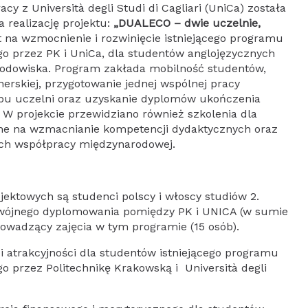
 realizację projektu:
„DUALECO – dwie uczelnie,
t na wzmocnienie i rozwinięcie istniejącego programu
 przez PK i UniCa, dla studentów anglojęzycznych
 środowiska. Program zakłada mobilność studentów,
nerskiej, przygotowanie jednej wspólnej pracy
bu uczelni oraz uzyskanie dyplomów ukończenia
 W projekcie przewidziano również szkolenia dla
ne na wzmacnianie kompetencji dydaktycznych oraz
ach współpracy międzynarodowej.
ojektowych są studenci polscy i włoscy studiów 2.
dwójnego dyplomowania pomiędzy PK i UNICA (w sumie
rowadzący zajęcia w tym programie (15 osób).
i i atrakcyjności dla studentów istniejącego programu
przez Politechnikę Krakowską i Università degli