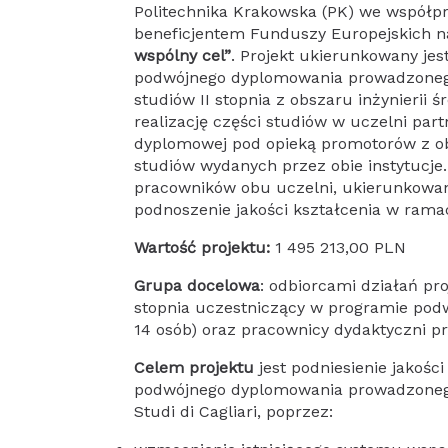
Politechnika Krakowska (PK) we współpracy z Università degli Studi di Cagliari (UniCa) została
beneficjentem Funduszy Europejskich na
wspólny cel”
. Projekt ukierunkowany jes
podwójnego dyplomowania prowadzonego
studiów II stopnia z obszaru inżynierii
realizację części studiów w uczelni part
dyplomowej pod opieką promotorów z o
studiów wydanych przez obie instytucje.
pracowników obu uczelni, ukierunkowa
podnoszenie jakości kształcenia w ram
Wartość projektu:
1 495 213,00 PLN
Grupa docelowa
: odbiorcami działań pr
stopnia uczestniczący w programie po
14 osób) oraz pracownicy dydaktyczni p
Celem projektu
jest podniesienie jakośc
podwójnego dyplomowania prowadzonego 
Studi di Cagliari, poprzez: