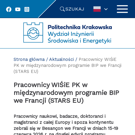
Przejdź
SZUKAJ
do
treści
Strona główna
/
Aktualności
/
Pracownicy WIŚiE
PK w międzynarodowym programie BIP we Francji
(STARS EU)
Pracownicy WIŚiE PK w
międzynarodowym programie BIP
we Francji (STARS EU)
Pracownicy naukowi, badacze, doktoranci i
magistranci z całej Europy i spoza kontynentu
zebrali się w Besançon we Francji w dniach 15-19
czerwca 2026 r. na drugiej edycji programu