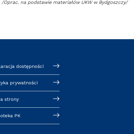
/oprac. na podstawie materiałów UKW w Bydgoszczy/
klaracja dostępności
ityka prywatności
pa strony
lioteka PK