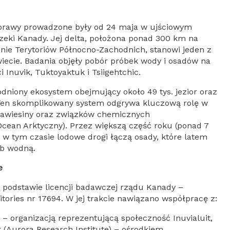
rzeki Kanady. Jej delta, położona ponad 300 km na
nie Terytoriów Północno-Zachodnich, stanowi jeden z
ecie. Badania objęły pobór próbek wody i osadów na
 Inuvik, Tuktoyaktuk i Tsiigehtchic.
Ten skomplikowany system odgrywa kluczową rolę w
 zawiesiny oraz związków chemicznych
cean Arktyczny). Przez większą część roku (ponad 7
a w tym czasie lodowe drogi łączą osady, które latem
ub wodną.
e
ories nr 17694. W jej trakcie nawiązano współpracę z:
– organizacją reprezentującą społeczność Inuvialuit,
 (Aurora Research Institute) – ośrodkiem