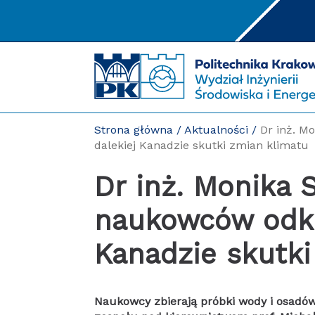
Przejdź
do
treści
Strona główna
/
Aktualności
/
Dr inż. M
dalekiej Kanadzie skutki zmian klimatu
Dr inż. Monika Szlapa wśród
naukowców odkr
Kanadzie skutki
Naukowcy zbierają próbki wody i osadów z delty największej rzeki Kanady. Dzięki pracy