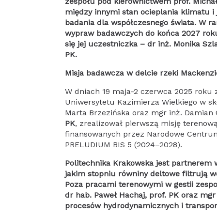
zespołu pod kierownictwem prof. Micha
między innymi stan ocieplania klimatu i
badania dla współczesnego świata. W r
wypraw badawczych do końca 2027 roku.
się jej uczestniczka – dr inż. Monika Sz
PK.
Misja badawcza w delcie rzeki Mackenzi
W dniach 19 maja-2 czerwca 2025 roku zespół badawczy z Wydziału Nauk Geograficznych
Uniwersytetu Kazimierza Wielkiego w skła
Marta Brzezińska oraz mgr inż. Damian
PK
, zrealizował pierwszą misję teren
finansowanych przez Narodowe Centrum 
PRELUDIUM BIS 5 (2024–2028).
Politechnika Krakowska jest partnerem w projekcie OPUS 27 – „Arktyczne delty jak gąbki: W
jakim stopniu równiny deltowe filtrują 
Poza pracami terenowymi w gestii zespoł
dr hab. Paweł Hachaj, prof. PK oraz mg
procesów hydrodynamicznych i transpor