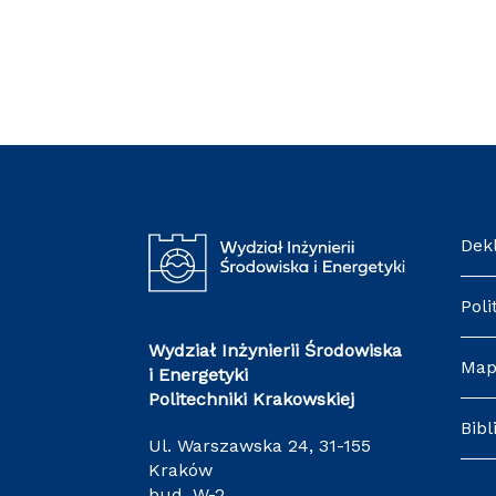
De
Pol
Wydział Inżynierii Środowiska
Ma
i Energetyki
Politechniki Krakowskiej
Bib
ul. Warszawska 24, 31-155
Kraków
bud. W-2