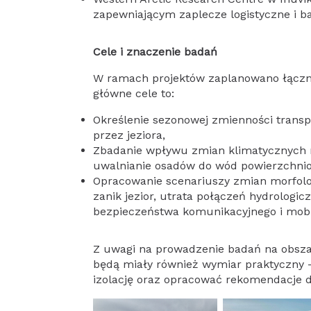
zapewniającym zaplecze logistyczne i 
Cele i znaczenie badań
W ramach projektów zaplanowano łącznie sześć wypraw badawczych do końca 2027 roku. Ich
główne cele to:
Określenie sezonowej zmienności trans
przez jeziora,
Zbadanie wpływu zmian klimatycznych n
uwalnianie osadów do wód powierzchni
Opracowanie scenariuszy zmian morfolog
zanik jezior, utrata połączeń hydrologi
bezpieczeństwa komunikacyjnego i mobil
Z uwagi na prowadzenie badań na obszarach plemiennych Inuitów i Gwich’in, wyniki projektu
będą miały również wymiar praktyczny 
izolację oraz opracować rekomendacje 