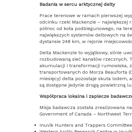
Badania w sercu arktycznej delty
Prace terenowe w ramach pierwszej wyprawy prowadzone były od 24 maja w ujściowym
odcinku rzeki Mackenzie – największej 
północ od koła podbiegunowego, na tere
największych systemów deltowych na świ
dystansie 248 km, w rejonie miejscowości
Delta Mackenzie to wyjątkowy, silnie uwodniony ekosystem obejmujący około 49 tys. jezior oraz
rozbudowaną sieć kanałów rzecznych. 
akumulacji i transformacji rumowiska,
transportowanych do Morza Beauforta (O
miesięcy) delta pozostaje skuta lodem, 
są dostępne jedynie drogą powietrzną l
Współpraca lokalna i zaplecze badawcz
Misja badawcza została zrealizowana na podstawie licencji badawczej rządu Kanady –
Government of Canada – Northwest Territ
Inuvik Hunters and Trappers Committee 
Western Arctic Research Centre w Inuvik