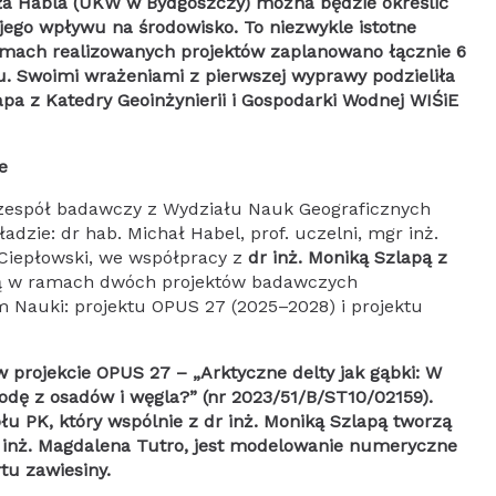
ła Habla (UKW w Bydgoszczy) można będzie określić
 jego wpływu na środowisko. To niezwykle istotne
amach realizowanych projektów zaplanowano łącznie 6
 Swoimi wrażeniami z pierwszej wyprawy podzieliła
lapa z Katedry Geoinżynierii i Gospodarki Wodnej WIŚiE
e
dzie: dr hab. Michał Habel, prof. uczelni, mgr inż.
 Ciepłowski, we współpracy z
dr inż. Moniką Szlapą z
ową w ramach dwóch projektów badawczych
Nauki: projektu OPUS 27 (2025–2028) i projektu
wodę z osadów i węgla?” (nr 2023/51/B/ST10/02159).
u PK, który wspólnie z dr inż. Moniką Szlapą tworzą
r inż. Magdalena Tutro, jest modelowanie numeryczne
tu zawiesiny.