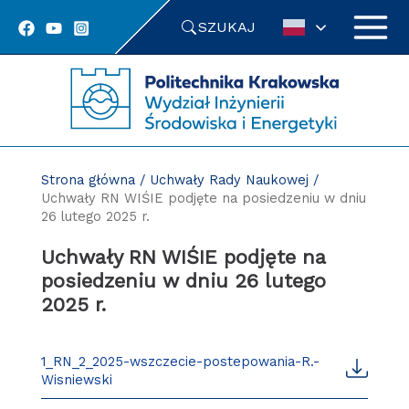
Przejdź
SZUKAJ
do
treści
Strona główna
/
Uchwały Rady Naukowej
/
Uchwały RN WIŚIE podjęte na posiedzeniu w dniu
26 lutego 2025 r.
Uchwały RN WIŚIE podjęte na
posiedzeniu w dniu 26 lutego
2025 r.
1_RN_2_2025-wszczecie-postepowania-R.-
Wisniewski