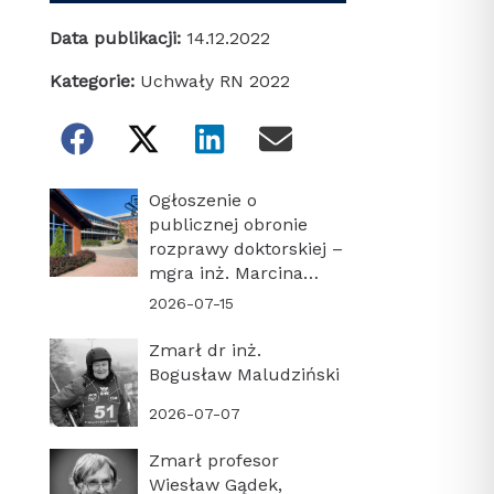
Data publikacji:
14.12.2022
Kategorie:
Uchwały RN 2022
Ogłoszenie o
publicznej obronie
rozprawy doktorskiej –
mgra inż. Marcina
Turonia
2026-07-15
Zmarł dr inż.
Bogusław Maludziński
2026-07-07
Zmarł profesor
Wiesław Gądek,