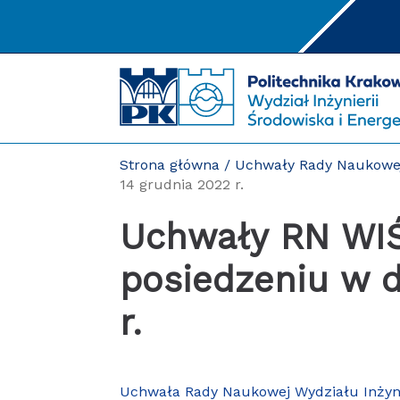
Przejdź
do
treści
Strona główna
/
Uchwały Rady Naukowe
14 grudnia 2022 r.
Uchwały RN WIŚiE podjęte na
posiedzeniu w d
r.
Uchwała Rady Naukowej Wydziału Inżynie