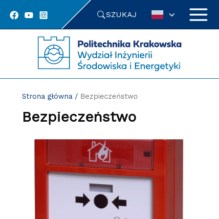
Przejdź
SZUKAJ
do
treści
Strona główna
/
Bezpieczeństwo
Bezpieczeństwo